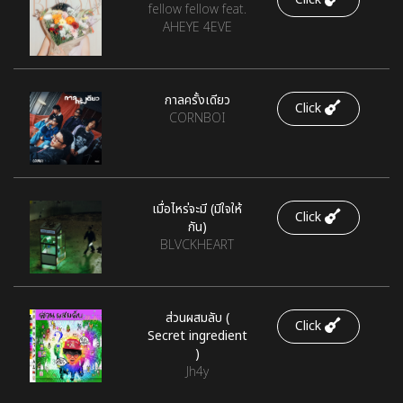
fellow fellow feat.
AHEYE 4EVE
กาลครั้งเดียว
Click
CORNBOI
เมื่อไหร่จะมี (มีใจให้
Click
กัน)
BLVCKHEART
ส่วนผสมลับ (
Click
Secret ingredient
)
Jh4y