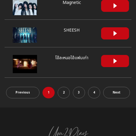
Magnetic
SHEESH
โอ้ละหนอไอ้แฟนเก่า
Previous
1
2
3
4
Next
You2Play