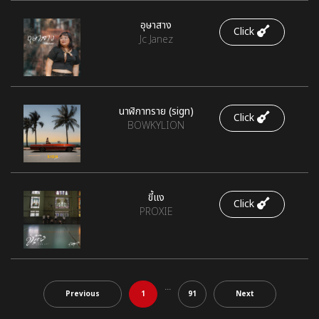
อุษาสาง
Click
Jc Janez
นาฬิกาทราย (sign)
Click
BOWKYLION
ขี้แง
Click
PROXIE
...
Previous
1
91
Next