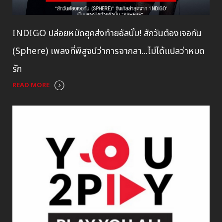
INDIGO ปล่อยหมัดฮุคส่งท้ายอัลบั้ม! สักวันต้องเจอกัน
(Sphere) เพลงที่พิสูจน์ว่าการจากลา...ไม่ได้แปลว่าหมด
รัก
READ MORE