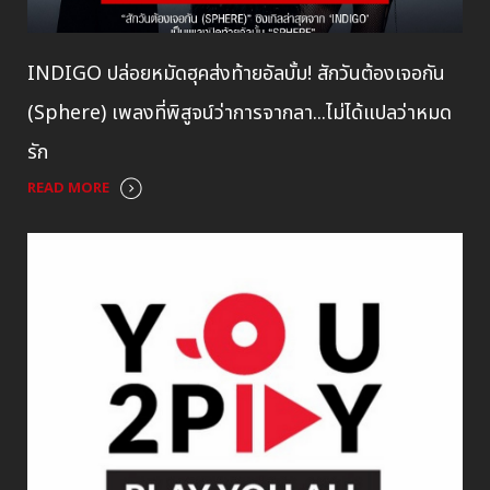
INDIGO ปล่อยหมัดฮุคส่งท้ายอัลบั้ม! สักวันต้องเจอกัน
(Sphere) เพลงที่พิสูจน์ว่าการจากลา...ไม่ได้แปลว่าหมด
รัก
READ MORE