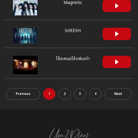
Magnetic
SHEESH
โอ้ละหนอไอ้แฟนเก่า
Previous
1
2
3
4
Next
You2Play