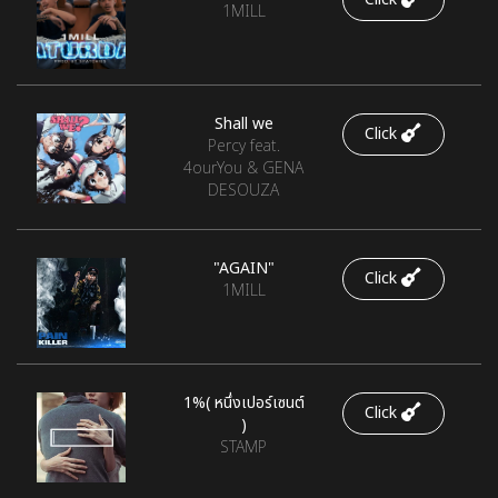
1MILL
Shall we
Click
Percy feat.
4ourYou & GENA
DESOUZA
"AGAIN"
Click
1MILL
1%( หนึ่งเปอร์เซนต์
Click
)
STAMP