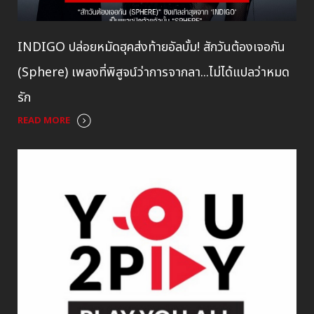
INDIGO ปล่อยหมัดฮุคส่งท้ายอัลบั้ม! สักวันต้องเจอกัน
(Sphere) เพลงที่พิสูจน์ว่าการจากลา...ไม่ได้แปลว่าหมด
รัก
READ MORE