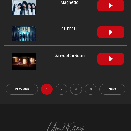
Magnetic
SHEESH
โอ้ละหนอไอ้แฟนเก่า
Previous
1
2
3
4
Next
You2Play