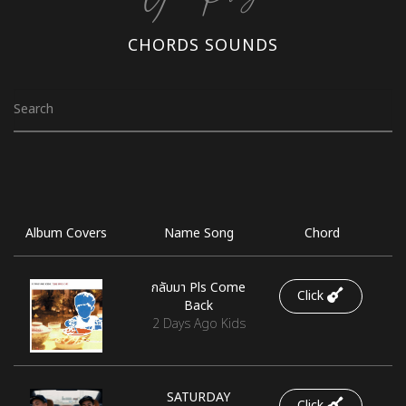
CHORDS SOUNDS
Album Covers
Name Song
Chord
กลับมา Pls Come
Click
Back
2 Days Ago Kids
SATURDAY
Click