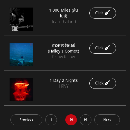
1,000 Miles (พัน
Click
ไมล์)
Tuan Thailand
ดาวหางฮัลเลย์
Click
(Halley's Comet)
fellow fellow
1 Day 2 Nights
Click
HRVY
...
Previous
1
90
91
Next