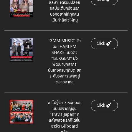
ลลิษา' เตรียมปล่อย
อัลบั้มเต็มครั้งแรก
บอกอยากให้ทุกคน
เป็นกำลังใจให้หนู
'GMM MUSIC' จับ
Click
มือ 'HARLEM
SHAKE' เปิดตัว
"BLKGEM" มุ่ง
พัฒนาบุคลากร
บันเทิงครบทุกมิติ ยก
ระดับวงการเพลงสู่
ตลาดสากล
พาไปรู้จัก 7 หนุ่มบอย
Click
แบนด์จากญี่ปุ่น
"Travis Japan" ที่
แค่เพลงแรกก็ได้ขึ้น
ชาร์ต Billboard