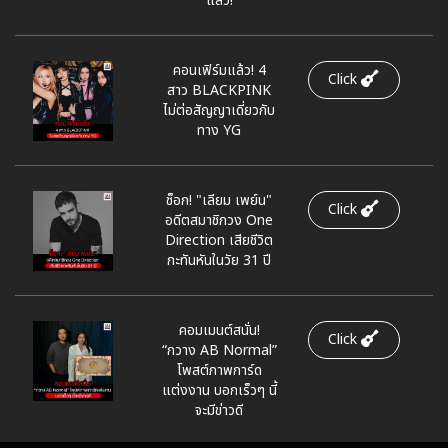
แล้ว!
คอนเฟิร์มแล้ว! 4
Click
สาว BLACKPINK
ไม่ต่อสัญญาเดี่ยวกับ
ทาง YG
ช็อก! "เลียม เพย์น"
Click
อดีตสมาชิกวง One
Direction เสียชีวิต
กะทันหันในวัย 31 ปี
คอมเมนต์สนั่น!
Click
“กวาง AB Normal”
โพสต์ภาพการ์ด
แต่งงาน บอกเร็วๆ นี้
จะมีข่าวดี