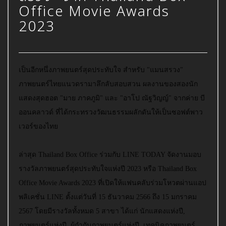
Office Movie Awards
2023
เป็นอีกหนึ่งภาพยนตร์สุดประทับใจ สำหรับ "แมนสรวง"
ภาพยนตร์ไทยแนวดรามาลึกลับสอบสวน ผลงานของสองนัก
แสดงสุดฮอต "มาย ภาคภูมิ" และ "อาโป ณัฐวิญญ์" จากค่าย บี
ออนคลาวด์ ที่ได้กระทรวงวัฒนธรรมผลักดันให้เป็นซอฟต์พาว
เวอร์ของไทย
ล่าสุด Thailand Box Office ร่วมกับ LINE TODAY จัดงานมอบ
รางวัลภาพยนตร์สุดประทับใจแห่งปี 2023 หรือ Thailand Box
Office Movie Awards 2023 ที่เปิดให้แฟนคลับร่วมโหวตผ่านแอป
พลิเคชั่น LINE ตั้งแต่วันที่ 15 ธันวาคม 2566 ถึง 15 มกราคม
2567 โดยมีรางวัลทั้งหมด 5 สาขา ได้แก่ นักแสดงแห่งปี,
ภาพยนตร์แห่งปี, ผู้กำกับภาพยนตร์แห่งปี, เทคนิคภาพยนตร์