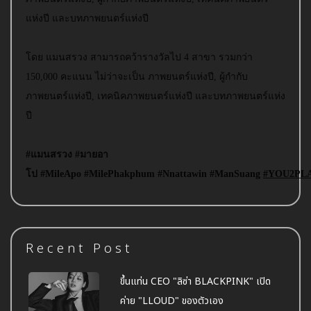
แห่งปี และบทภาพยนตร์แห่งปี
โดย แมนสรวง สามารถคว้ารางวัลไป 4 สาขา รวมกว่า
150,000 คะแนน ไม่ว่าจะเป็น ภาพยนตร์แห่งปี, ผู้กำกับ
ภาพยนตร์แห่งปี, เทคนิคภาพยนตร์แห่งปี และบทภาพยนตร์แห่ง
ปี
#แมนสรวง
#มายอา
โป
#MileApo
#MilePhakphum
#Nnattawin
#ManSuang
#YOU2PL
Recent Post
ขึ้นแท่น CEO "ลิซ่า BLACKPINK" เปิด
ค่าย "LLOUD" ของตัวเอง