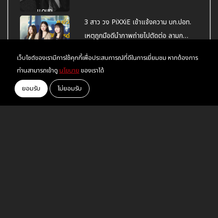
3 สาว วง PiXXiE เข้าแจ้งความ บก.ปอท.
เหตุถูกมือดีนำภาพถ่ายไปตัดต่อ ลามก
อนาจาร ทำเสื่อมเสีย
เว็บไซต์ของเรามีการใช้คุกกี้เพื่อประสบการณ์ที่ดีในการเยี่ยมชม หากต้องการ
HBO ออกมาประกาศ! ว่า "ลิซ่า" จะร่วม
ท่านสามารถเข้าดู
นโยบาย
ของเราได้
แสดงในซีรีส์ The White Lotus ซีซั่น 3
ยอมรับ
ไม่ยอมรับ
อยู่ในระยะทำใจ "ไอซ์ พาริส" ยอมรับเลิก
แฟนลูกครึ่ง จบรัก 5 ปี
ไม่โสดแล้ววว "แพรวา" เปิดตัวหนุ่มหล่อ
"เต้ ชยพัทธ์" โพสต์คลิปหวานฉ่ำ
Tag