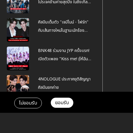
โปรเจคข้ามค่ายสุดปัง ในซิงเกิล
Lucky You
ศิลปินเต็มตัว "เจมีไนน์ - โฟร์ท"
กับเส้นทางใหม่ในฐานะนักร้อง
ภายใต้สังกัด "RISER MUSIC"
BNK48 ร่วมงาน JYP ครั้งแรก!
เปิดตัวเพลง "Kiss me! (ให้ฉัน
ได้รู้)" พร้อมโชว์สุดคิ้วท์สมาชิก
รุ่น 5 ทำเหล่าแฟนคลับใจละลาย
4NOLOGUE ประกาศยุติสัญญา
ศิลปินยกค่าย
ยอมรับ
ไม่ยอมรับ
เฉลยแล้ววว... DICE ชื่อวงน้อง
ใหม่ จากค่าย SONRAY MUSIC