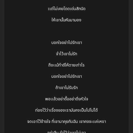
เเต่ไม่เคยโดดเด่นสักนิด
ให้เขานั้นหันมามอง
บอกใจอย่าไปรักเขา
จำไว้เขาไม่รัก
ถึงเเม้ทำดีให้ตายเท่าไร
บอกใจอย่าไปรักเขา
ถ้าเขาไม่รับรัก
พอเเล้วอย่าดื้ออย่าดึงหัวใจ
ท่องไว้ว่าเรื่องของเรามันคงเป็นไปไม่ได้
จดเอาไว้ข้างใจ ที่เขามาคุยกับฉัน เขาคงจะเเค่เหงา
อย่าลืม จำไว้ว่าเขาไม่เอา