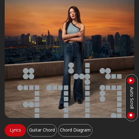
Auto Scroll
Lyrics
Guitar Chord
Chord Diagram