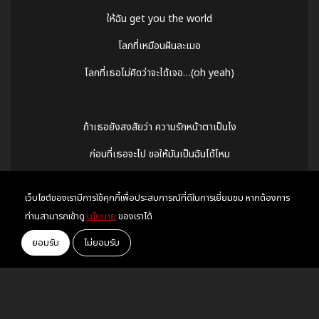
ให้ฉัน get you the world
โลกที่เหมือนฝันละเมอ
โลกที่เธอไม่คิดว่าจะได้เจอ…(oh yeah)
ถ้าเธอยังสงสัยว่า ความรักหน้าตาเป็นไง
ก่อนที่เธอจะไป ขอให้มันเป็นฉันได้ไหม
คนที่รักเธอและ
เว็บไซต์ของเรามีการใช้คุกกี้เพื่อประสบการณ์ที่ดีในการเยี่ยมชม หากต้องการ
คนที่เธอเปิด
ท่านสามารถเข้าดู
นโยบาย
ของเราได้
ให้ฉันรักให้เธอได้รู้…
ยอมรับ
ไม่ยอมรับ
ให้ฉันรักให้เธอได้รู้…ได้รู้… na na na…