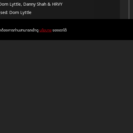
 Dom Lyttle, Danny Shah & HRVY
ed: Dom Lyttle
o dum dada dum all night
หากต้องการท่านสามารถเข้าดู
นโยบาย
ของเราได้
 dum dum dada dum all night
w you, that was it
 in before the kiss
comet, what it is
t prepared for this
aby, please
t I'm drunk on a dream
oh, ooh-woah
wo nights, I don't wanna go home