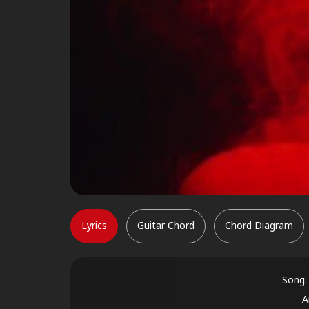
Lyrics
Guitar Chord
Chord Diagram
Song:
A