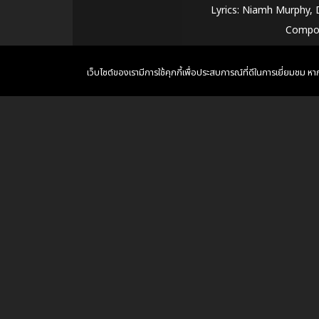
Lyrics: Niamh Murphy,
Compos
I just wanna g
เว็บไซต์ของเรามีการใช้คุกกี้เพื่อประสบการณ์ที่ดีในการเยี่ยมชม 
Wanna watch you go
When I sa
I was all
Like a 
No, I'm no
B
Don't say tha
Oh-
It's been one day and t