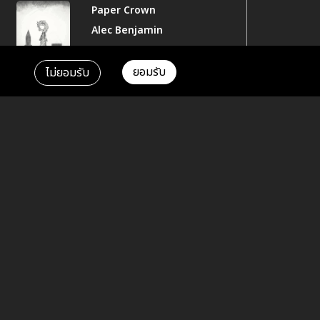
Paper Crown
Alec Benjamin
ยอมรับ
ไม่ยอมรับ
สิ้นฤดู
COCKTAIL
ถ้าฉันเป็นเขา
Indigo
ยานอนไม่หลับ
(Oneirophobia)
ASIA7
น้ำหอม
COCKTAIL