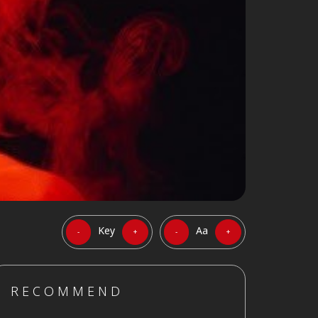
Key
Aa
-
+
-
+
RECOMMEND