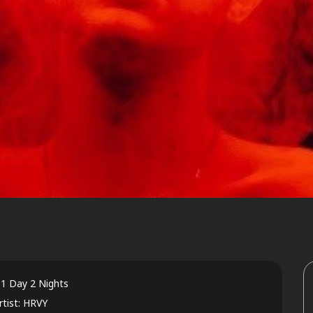
 1 Day 2 Nights
rtist: HRVY