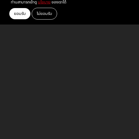
ท่านสามารถเข้าดู
นโยบาย
ของเราได้
ยอมรับ
ไม่ยอมรับ
อยู่ในระยะทำใจ "ไอซ์ พาริส" ยอมรับเลิก
แฟนลูกครึ่ง จบรัก 5 ปี
ทุกด้อมรวมพลังโหวต "แมนสรวง" จาก
Thailand Box Office Movie Awards
2023
Tag
ข่าวสาร
© 2023 YOU2PLAY - You2play.com by
Meeting Creative Co., Ltd.