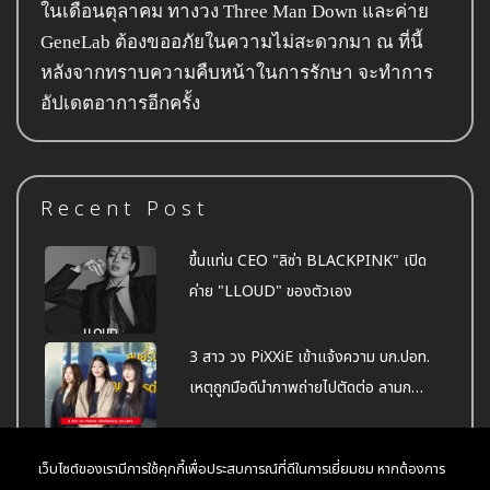
ในเดือนตุลาคม ทางวง Three Man Down และค่าย
GeneLab ต้องขออภัยในความไม่สะดวกมา ณ ที่นี้
หลังจากทราบความคืบหน้าในการรักษา จะทำการ
อัปเดตอาการอีกครั้ง
Recent Post
ขึ้นแท่น CEO "ลิซ่า BLACKPINK" เปิด
ค่าย "LLOUD" ของตัวเอง
3 สาว วง PiXXiE เข้าแจ้งความ บก.ปอท.
เหตุถูกมือดีนำภาพถ่ายไปตัดต่อ ลามก
อนาจาร ทำเสื่อมเสีย
HBO ออกมาประกาศ! ว่า "ลิซ่า" จะร่วม
เว็บไซต์ของเรามีการใช้คุกกี้เพื่อประสบการณ์ที่ดีในการเยี่ยมชม หากต้องการ
แสดงในซีรีส์ The White Lotus ซีซั่น 3