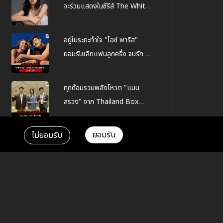
จะร่วมแสดงในซีรีส์ The White
Lotus ซีซั่น 3
อยู่ในระยะทำใจ "ไอซ์ พาริส"
ยอมรับเลิกแฟนลูกครึ่ง จบรัก 5
ปี
ทุกด้อมรวมพลังโหวต "แมน
สรวง" จาก Thailand Box
Office Movie Awards 2023
ยอมรับ
ไม่ยอมรับ
Tag
ไม่มีข้อมูล