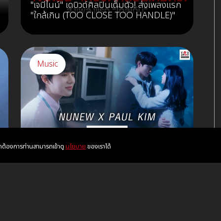
"เจมีไนน์" เดบิวต์ศิลปินเต็มตัว! ส่งเพลงแรก
"ใกล้เกิน (TOO CLOSE TOO HANDLE)"
Music
หากต้องการท่านสามารถเข้าดู
นโยบาย
ของเราได้
NuNew x Paul Kim ส่งซิงเกิล
"Blooming Just For You"