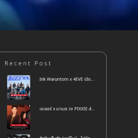
Recent Post
Ink Waruntorn x 4EVE เปิด
โปรเจคข้ามค่ายสุดปัง ในซิงเกิล
Lucky You
เจเลอร์ x มาเบล วง PIXXIE ส่ง
ซิงเกิล "เสียงสอง" (LOVE
TONE) มาสร้างความสดใส รับ
เดือนแห่งความรัก