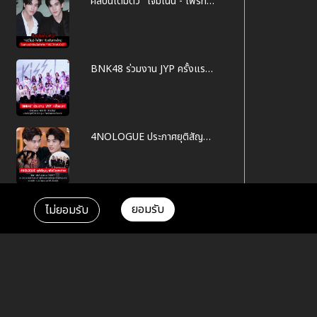
ศิลปินเต็มตัว "เจมีไนน์ - โฟร์ท"
กับเส้นทางใหม่ในฐานะนักร้อง
ภายใต้สังกัด "RISER MUSIC"
BNK48 ร่วมงาน JYP ครั้งแรก!
เปิดตัวเพลง "Kiss me! (ให้ฉัน
ได้รู้)" พร้อมโชว์สุดคิ้วท์สมาชิก
รุ่น 5 ทำเหล่าแฟนคลับใจละลาย
4NOLOGUE ประกาศยุติสัญญา
ศิลปินยกค่าย
ยอมรับ
ไม่ยอมรับ
Tag
ข่าวสาร