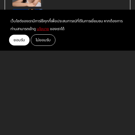
อยู่ในระยะทำใจ "ไอซ์ พาริส" ยอมรับเลิก
เว็บไซต์ของเรามีการใช้คุกกี้เพื่อประสบการณ์ที่ดีในการเยี่ยมชม หากต้องการ
แฟนลูกครึ่ง จบรัก 5 ปี
ท่านสามารถเข้าดู
นโยบาย
ของเราได้
ทุกด้อมรวมพลังโหวต "แมนสรวง" จาก
ยอมรับ
ไม่ยอมรับ
Thailand Box Office Movie Awards
2023
Tag
ข่าวสาร
© 2023 YOU2PLAY - You2play.com by
Meeting Creative Co., Ltd.
All Rights Reserved.