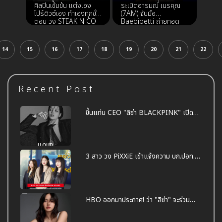
ศิลปินเข้มข้น แต่งเอง
ระเบิดอารมณ์ เนรคุณ
โปร์ดิวซ์เอง ทำเองทุกขั้น
(7AM) จับมือ
ตอน วง STEAK N CO
Baebibetti ถ่ายทอด
ปล่อยซิงเกิลแรก "ยินดี
ความเดือดฟาดคนลวง
เสมอถ้าต้องหายไป"
โลก
14
15
16
17
18
19
20
21
22
Recent Post
ขึ้นแท่น CEO "ลิซ่า BLACKPINK" เปิด
ค่าย "LLOUD" ของตัวเอง
3 สาว วง PiXXiE เข้าแจ้งความ บก.ปอท.
เหตุถูกมือดีนำภาพถ่ายไปตัดต่อ ลามก
อนาจาร ทำเสื่อมเสีย
HBO ออกมาประกาศ! ว่า "ลิซ่า" จะร่วม
แสดงในซีรีส์ The White Lotus ซีซั่น 3