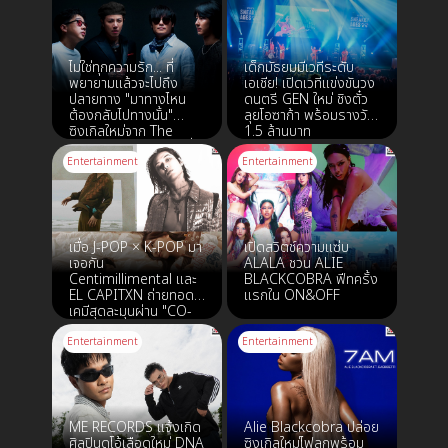
ความสัมพันธ์เดิมได้
ไม่ใช่ทุกความรัก... ที่
เด็กมัธยมมีเวทีระดับ
พยายามแล้วจะไปถึง
เอเชีย! เปิดเวทีแข่งขันวง
ปลายทาง "มาทางไหน
ดนตรี GEN ใหม่ ชิงตั๋ว
ต้องกลับไปทางนั้น"
ลุยโอซาก้า พร้อมรางวัล
ซิงเกิลใหม่จาก The
1.5 ล้านบาท
Mousses เพลงร็อกที่
คนกำลังไปต่อไม่ได้ต้อง
Entertainment
Entertainment
ฟัง
เมื่อ J-POP × K-POP มา
เปิดสวิตช์ความแซ่บ
เจอกัน
ALALA ชวน ALIE
Centimillimental และ
BLACKCOBRA ฟีทครั้ง
EL CAPITXN ถ่ายทอด
แรกใน ON&OFF
เคมีสุดละมุนผ่าน "CO-
WRITE"
Entertainment
Entertainment
ME RECORDS แจ้งเกิด
Alie Blackcobra ปล่อย
ศิลปินดูโอ้เลือดใหม่ DNA
ซิงเกิลใหม่ไฟลุกพร้อม