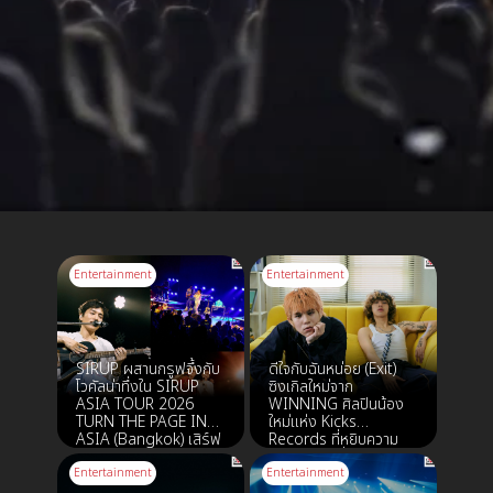
Entertainment
Entertainment
SIRUP ผสานกรูฟจึ้งกับ
ดีใจกับฉันหน่อย (Exit)
โวคัลน่าทึ่งใน SIRUP
ซิงเกิลใหม่จาก
ASIA TOUR 2026
WINNING ศิลปินน้อง
TURN THE PAGE IN
ใหม่แห่ง Kicks
ASIA (Bangkok) เสิร์ฟ
Records ที่หยิบความ
2 เซอร์ไพรส์ไทยแลนด์
รู้สึกของคนซึ่งใช้เวลา
โอนลี่ ดีต่อใจจนผู้ชมไม่
ค่อย ๆ เยียวยาหัวใจ จน
Entertainment
Entertainment
อยากกลับ
ในที่สุดก็เดินออกจาก