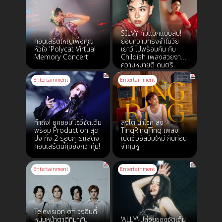
เมเจอร์ ทุกสาขา
SILVY คัมแบ็กแบบสับ!
คอนเสิร์ตใหญ่เพื่อคุณ
ย้อนความทรงจำในวัย
หัวใจ 'Polycat Virtual
เยาว์ ไปพร้อมกัน กับ
Memory Concert'
Childish เพลงสวยงาม
ความหมายดี ดนตรี
อบอุ่น
Entertainment
Entertainment
ทำถึง! ยูคยอม โชว์จัดเต็ม
สิงโต นำโชค ส่ง
พร้อม Production สุด
TingRingTing เพลง
ปัง ทั้ง 2 รอบการแสดง
เปิดตัวอัลบั้มใหม่ กับท่อน
คอนเสิร์ตนี้คุ้มยิ่งกว่าคุ้ม!
จำคุ้นหู
Entertainment
Entertainment
Television off วงอินดี้
หนุ่มหน้าตาดีที่มากับ
'ALLY' ปล่อยของจัดเต็ม