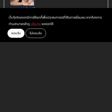
อยู่ในระยะทำใจ "ไอซ์ พาริส" ยอมรับเลิก
เว็บไซต์ของเรามีการใช้คุกกี้เพื่อประสบการณ์ที่ดีในการเยี่ยมชม หากต้องการ
แฟนลูกครึ่ง จบรัก 5 ปี
ท่านสามารถเข้าดู
นโยบาย
ของเราได้
ทุกด้อมรวมพลังโหวต "แมนสรวง" จาก
ยอมรับ
ไม่ยอมรับ
Thailand Box Office Movie Awards
2023
Tag
ข่าวสาร
© 2023 YOU2PLAY - You2play.com by
Meeting Creative Co., Ltd.
All Rights Reserved.