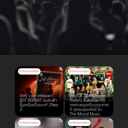
Entertainment
Entertainment
Very Live เตรียมพา
จัดเต็ม!! 22 ศิลปินเบอร์
JEFF BERNAT บินลัดฟ้า
ท็อปชาว Bakerian กับ
ขึ้นเหนือครั้งแรก!! 29พย
เทศกาลดนตรีบรรยากาศ
นี้
ดี สุดอบอุ่นแห่งปี In
The Mood Music
Fest For The
Bakerian จองบัตรแล้ว
Entertainment
Entertainment
วันนี้! ที่ ไทยทิคเก็ต