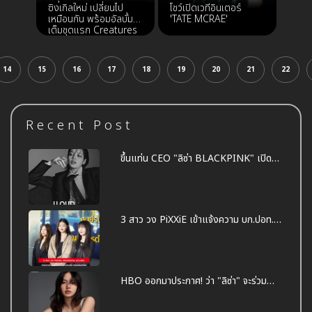
ซิงเกิลใหม่ เปลี่ยนไป
โชว์เปิดเวทีอินเตอร์
เหมือนกัน พร้อมอัลบั้ม
'TATE MCRAE'
เต็มชุดแรก Creatures
14
15
16
17
18
19
20
21
22
Recent Post
ขึ้นแท่น CEO "ลิซ่า BLACKPINK" เปิด
ค่าย "LLOUD" ของตัวเอง
3 สาว วง PiXXiE เข้าแจ้งความ บก.ปอท.
เหตุถูกมือดีนำภาพถ่ายไปตัดต่อ ลามก
อนาจาร ทำเสื่อมเสีย
HBO ออกมาประกาศ! ว่า "ลิซ่า" จะร่วม
แสดงในซีรีส์ The White Lotus ซีซั่น 3